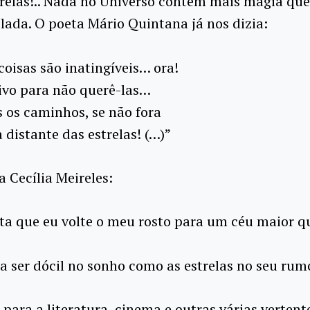
trelas!.. Nada no Universo contém mais magia qu
elada. O poeta Mário Quintana já nos dizia:
 coisas são inatingíveis… ora!
ivo para não querê-las…
s os caminhos, se não fora
 distante das estrelas! (…)”
a Cecília Meireles:
ta que eu volte o meu rosto para um céu maior q
a ser dócil no sonho como as estrelas no seu rumo
 para a literatura, cinema e outras várias vertent