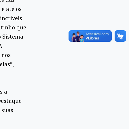
 e até os
incríveis
ntinho que
o Sistema
A
e nos
elas”,
s a
Destaque
e suas