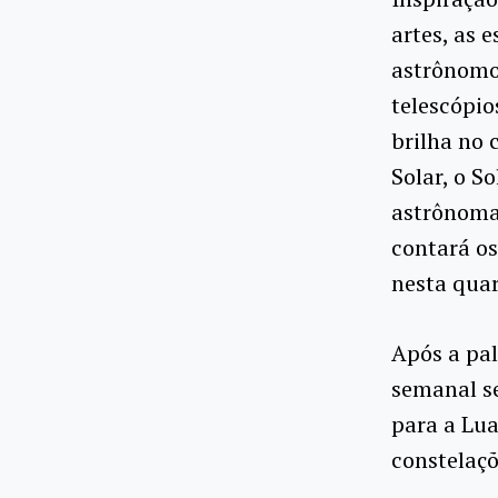
artes, as e
astrônomos
telescópio
brilha no 
Solar, o S
astrônoma 
contará os
nesta quar
Após a pal
semanal se
para a Lua
constelaçõ