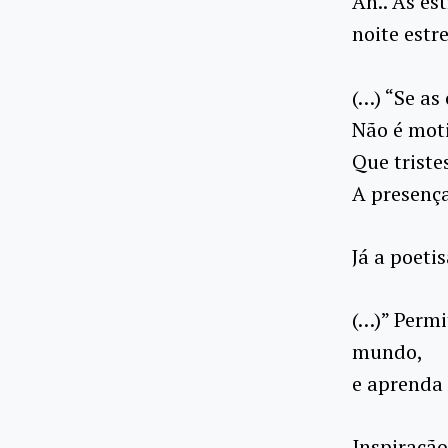
Ah.. As es
noite estr
(…) “Se as
Não é mot
Que triste
A presença
Já a poetis
(…)” Permi
mundo,
e aprenda 
Inspiração