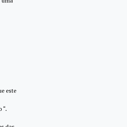
e uma
ue este
 “.
es das