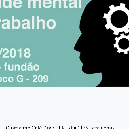
O próximo Café Ergo UFRJ, dia 11/5, terá como