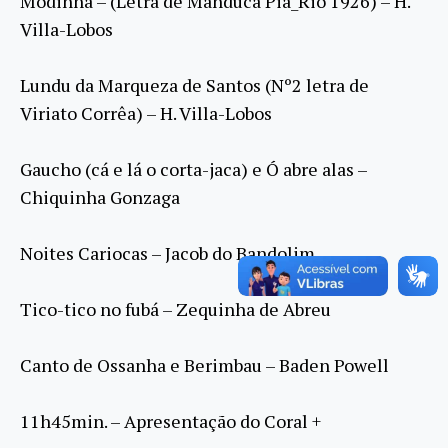
Modinha – (Letra de Manduca Piá_Rio 1926) – H.
Villa-Lobos
Lundu da Marqueza de Santos (Nº2 letra de
Viriato Corrêa) – H. Villa-Lobos
Gaucho (cá e lá o corta-jaca) e Ó abre alas –
Chiquinha Gonzaga
Noites Cariocas – Jacob do Bandolim
Tico-tico no fubá – Zequinha de Abreu
Canto de Ossanha e Berimbau – Baden Powell
11h45min. – Apresentação do Coral +