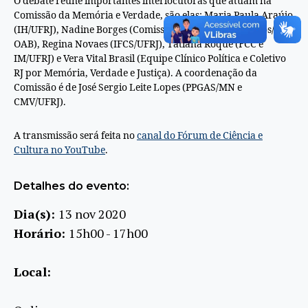
O debate reúne importantes interlocutoras que atuam na
Comissão da Memória e Verdade, são elas: Maria Paula Araújo
(IH/UFRJ), Nadine Borges (Comissão de Direitos Humanos/
OAB), Regina Novaes (IFCS/UFRJ), Tatiana Roque (FCC e
IM/UFRJ) e Vera Vital Brasil (Equipe Clínico Política e Coletivo
RJ por Memória, Verdade e Justiça). A coordenação da
Comissão é de José Sergio Leite Lopes (PPGAS/MN e
CMV/UFRJ).
A transmissão será feita no
canal do Fórum de Ciência e
Cultura no YouTube
.
Detalhes do evento:
Dia(s):
13 nov 2020
Horário:
15h00 - 17h00
Local: