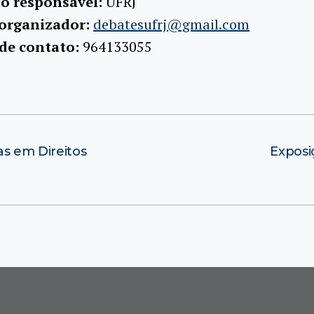
ão responsável:
UFRJ
 organizador:
debatesufrj@gmail.com
 de contato:
964133055
as em Direitos
Exposi