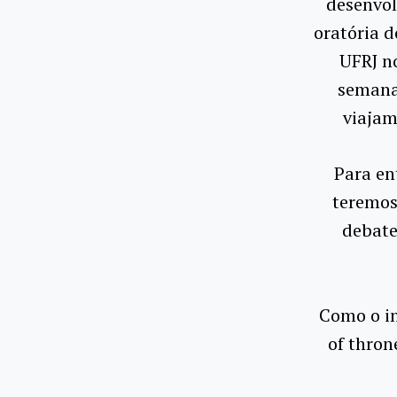
desenvol
oratória 
UFRJ n
semana
viajam
Para en
teremos
debate
Como o i
of thron