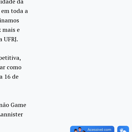
lidade da
em toda a
einamos
 mais e
a UFRJ.
etitiva,
par como
a 16 de
enão Game
Lannister