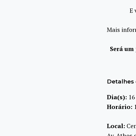
E 
Mais infor
Será um 
Detalhes 
Dia(s):
16
Horário:
Local:
Cen
Av. Athos 