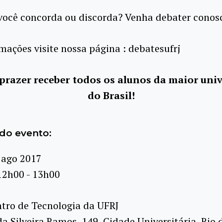
você concorda ou discorda? Venha debater conos
mações visite nossa página : debatesufrj
prazer receber todos os alunos da maior uni
do Brasil!
do evento:
 ago 2017
12h00 - 13h00
tro de Tecnologia da UFRJ
da Silveira Ramos, 149, Cidade Universitária, Rio d