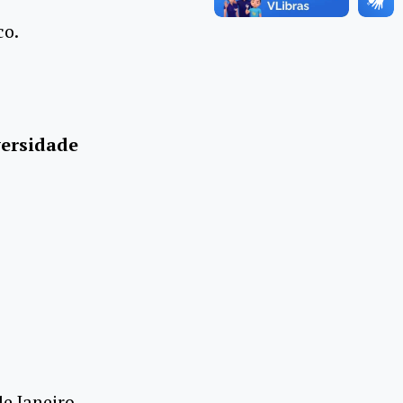
co.
versidade
e Janeiro,