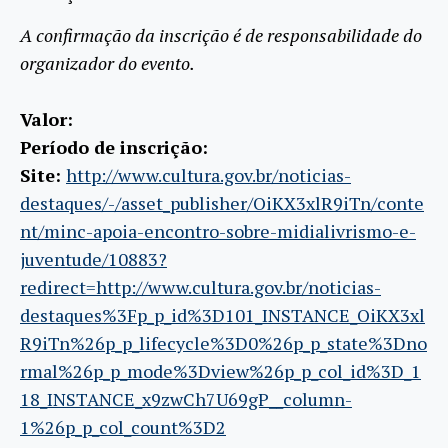
A confirmação da inscrição é de responsabilidade do
organizador do evento.
Valor:
Período de inscrição:
Site:
http://www.cultura.gov.br/noticias-
destaques/-/asset_publisher/OiKX3xlR9iTn/conte
nt/minc-apoia-encontro-sobre-midialivrismo-e-
juventude/10883?
redirect=http://www.cultura.gov.br/noticias-
destaques%3Fp_p_id%3D101_INSTANCE_OiKX3xl
R9iTn%26p_p_lifecycle%3D0%26p_p_state%3Dno
rmal%26p_p_mode%3Dview%26p_p_col_id%3D_1
18_INSTANCE_x9zwCh7U69gP__column-
1%26p_p_col_count%3D2