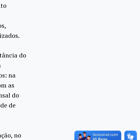
nto
os,
izados.
tância do
a
os: na
om as
nsal do
rde de
ação, no