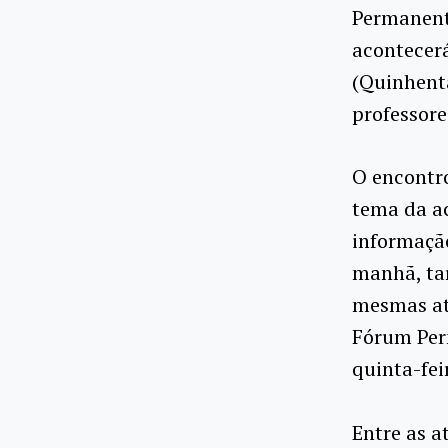
Permanente
acontecerá
(Quinhentã
professore
O encontr
tema da ac
informação
manhã, tar
mesmas at
Fórum Perm
quinta-fei
Entre as a