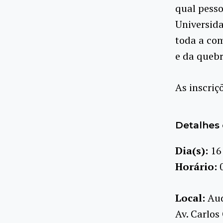
qual pesso
Universida
toda a com
e da quebr
As inscriç
Detalhes 
Dia(s):
16
Horário:
Local:
Aud
Av. Carlos