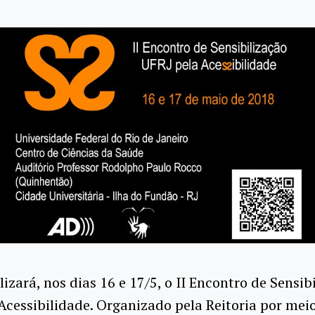
lizará, nos dias 16 e 17/5, o II Encontro de Sensib
Acessibilidade. Organizado pela Reitoria por me