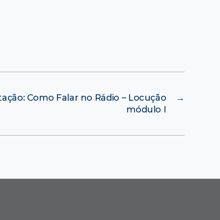
tação: Como Falar no Rádio – Locução
→
módulo I