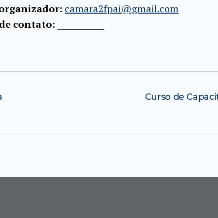
 organizador:
camara2fpai@gmail.com
 de contato:
____________
a
Curso de Capaci