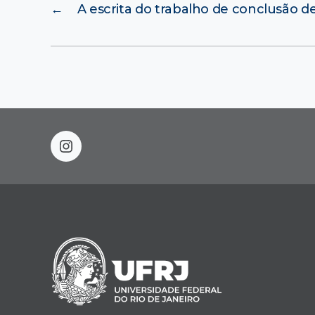
←
A escrita do trabalho de conclusão d
instagram