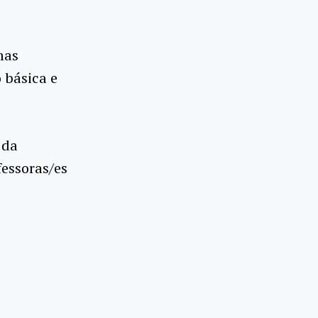
mas
 básica e
 da
fessoras/es