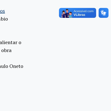
los
abio
alientar o
a obra
aulo Oneto