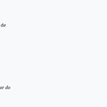
 de
or do