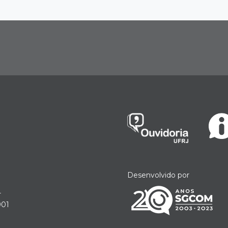
Desenvolvido por
r
901