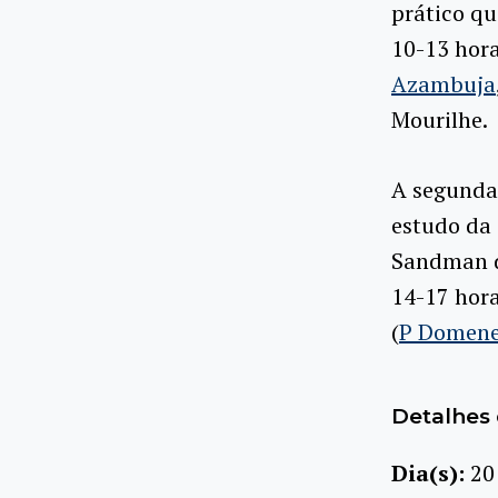
prático qu
10-13 hora
Azambuja
Mourilhe.
A segunda 
estudo da 
Sandman d
14-17 hora
(
P Domene
Detalhes 
Dia(s):
20