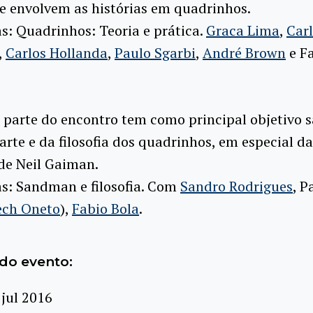
e envolvem as histórias em quadrinhos.
s: Quadrinhos: Teoria e prática.
Graca Lima
,
Car
,
Carlos Hollanda
,
Paulo Sgarbi
,
André Brown
e F
parte do encontro tem como principal objetivo s
arte e da filosofia dos quadrinhos, em especial d
e Neil Gaiman.
s: Sandman e filosofia. Com
Sandro Rodrigues
, P
ch Oneto
),
Fabio Bola
.
do evento:
 jul 2016