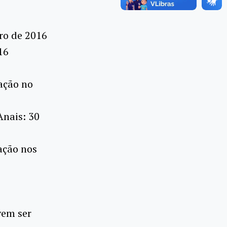
ro de 2016
16
cação no
Anais: 30
ação nos
vem ser