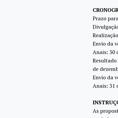
CRONOG
Prazo par
Divulgaçã
Realização
Envio da v
Anais: 30
Resultado 
de dezemb
Envio da v
Anais: 31 
INSTRUÇ
As propost