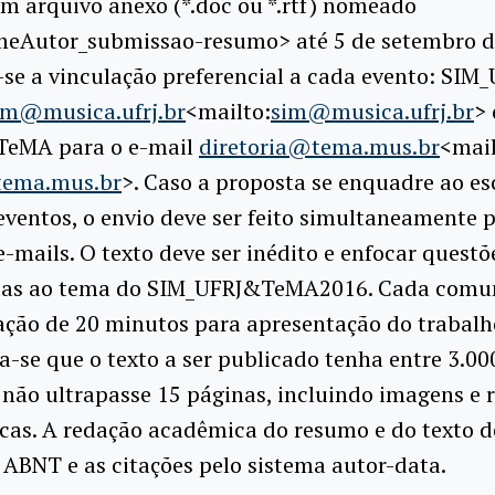
m arquivo anexo (*.doc ou *.rtf) nomeado
meAutor_submissao-
resumo> até 5 de setembro d
se a vinculação preferencial a cada evento: SIM_
im@musica.ufrj.br
<mailto:
sim@
musica.ufrj.br
>
TeMA para o e-mail
diretoria@tema.mus.br
<mail
tema.mus.br
>. Caso a proposta se enquadre ao e
ventos, o envio deve ser feito simultaneamente 
-mails. O texto deve ser inédito e enfocar questõ
das ao tema do SIM_UFRJ&TeMA2016. Cada comu
ação de 20 minutos para apresentação do trabalh
se que o texto a ser publicado tenha entre 3.000
 não ultrapasse 15 páginas, incluindo imagens e 
icas. A redação acadêmica do resumo e do texto d
ABNT e as citações pelo sistema autor-data.