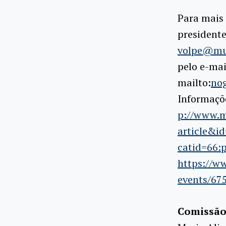
Para mais 
presidente
volpe@mus
pelo e-ma
mailto:
no
Informaçõ
p://www.mu
article&id
catid=66:
https://w
events/67
Comissão 