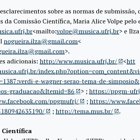
esclarecimentos sobre as normas de submissão, 
s da Comissão Científica, Maria Alice Volpe pelo 
ica.ufrj.br
<mailto:
vo
lpe@musica.ufrj.br
> e Ilz
il
nogueira.ilza@gmail.com
<
gueira.ilza@gmail.com
>.
es adicionais:
http://www.musica.ufrj.br/
<
htt
sica.ufrj.br/index.
php?option=com_content&v
=1387:verdi-e-
wagner-serao-tema-de-simposio&
pos-graduacao&Itemid=
86
> ;
https://ppgm-ufrj
ww.facebook.com/
ppgmufrj/
;
https://www.fac
5180942635190/
;
http://tema.mus.br/
.
Científica