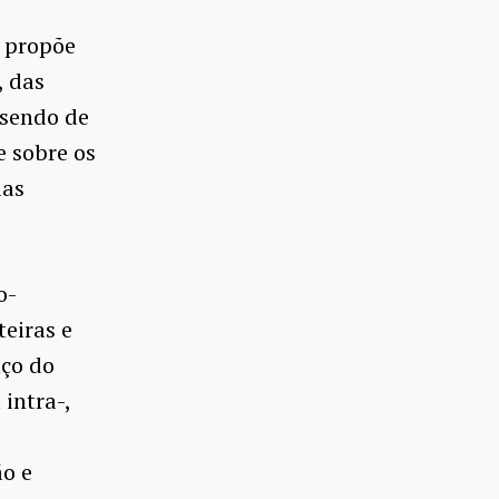
 propõe
, das
 sendo de
e sobre os
ias
o-
teiras e
nço do
intra-,
ão e