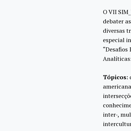
O VII SIM
debater as
diversas t
especial i
“Desafios 
Analíticas
Tópicos
:
americana;
intersecçõ
conhecimen
inter-, mul
intercultu