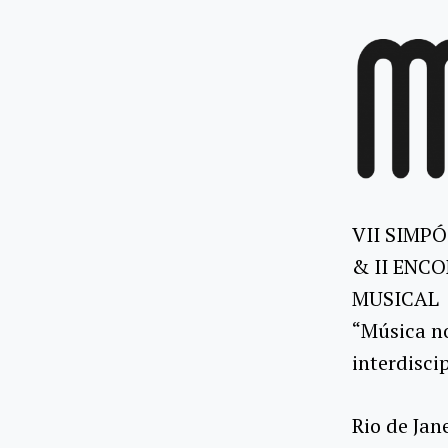
VII SIMP
& II ENC
MUSICAL
“Música n
interdisci
Rio de Jan