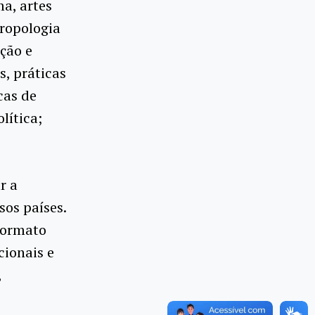
ma, artes
ntropologia
pção e
s, práticas
cas de
lítica;
r a
sos países.
formato
cionais e
,