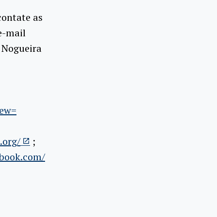
contate as
e-mail
a Nogueira
iew=
.org/
;
ebook.com/