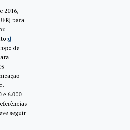
e 2016,
UFRJ para
 ou
to:
d
scopo de
para
es
nicação
o.
 e 6.000
referências
eve seguir