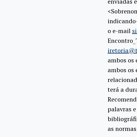
enviadas e
<Sobreno
indicando-
o e-mail
s
Encontro_
iretoria@
ambos os e
ambos os e
relaciona
terá a dur
Recomenda-
palavras e
bibliográf
as normas 