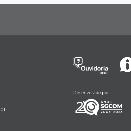
Desenvolvido por
r
901