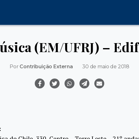
úsica (EM/UFRJ) – Edif
Por
Contribuição Externa
30 de maio de 2018
:
ica do Chile, 330, Centro – Torre Leste – 21º anda