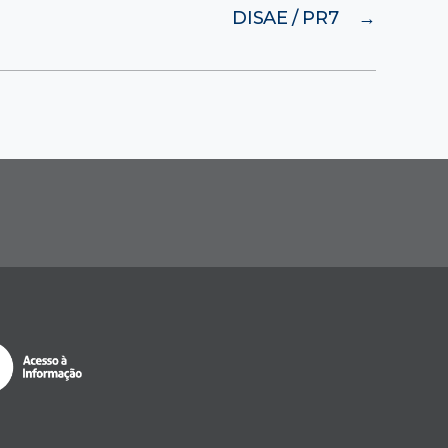
DISAE / PR7
→