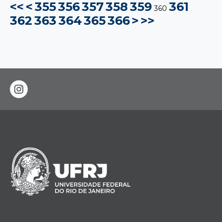
<<
<
355
356
357
358
359
361
360
362
363
364
365
366
>
>>
instagram