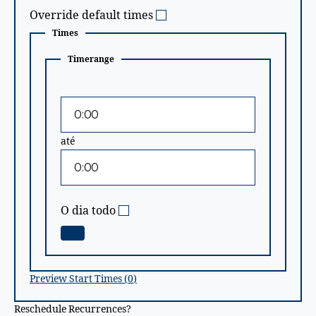
Override default times
Times
Timerange
Horário
de
Inicio
Horário
até
de
Término
O dia todo
Preview Start Times (
0
)
Reschedule Recurrences?