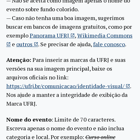
— Não se aceita como imagem apenas o nome do
evento sobre fundo colorido.
— Caso não tenha uma boa imagem, sugerimos
buscar em bancos de imagens gratuitos, como por
exemplo
Panorama UFRJ
,
Wikimedia Commons
e
outros
. Se precisar de ajuda,
fale conosco
.
Atenção:
Para inserir as marcas da UFRJ e suas
versões na sua imagem principal, baixe os
arquivos oficiais no link:
https://ufrj.br/comunicacao/identidade-visual/
.
Nos ajude a manter a integridade de exibição da
Marca UFRJ.
Nome do evento
: Limite de 70 caracteres.
Escreva apenas o nome do evento e não inclua
categoria e local. Por exemplo:
Curso online