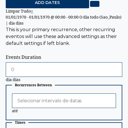
ADD DATES
Limpar Tudo
×
01/01/1970
-
01/01/1970
@
00:00 - 00:00
O dia todo
(
Sao_Paulo
)
|
dia
dias
This is your primary recurrence, other recurring
eventos will use these advanced settings as their
default settings if left blank.
Events Duration
dia
dias
Recurrences Between
Selecionar
intervalo
de
até
datas
Times