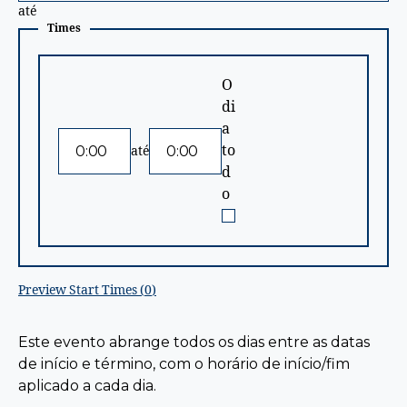
até
Times
O
di
a
Horário
Horário
to
até
de
de
d
Inicio
Término
o
Preview Start Times (
0
)
Este evento abrange todos os dias entre as datas
de início e término, com o horário de início/fim
aplicado a cada dia.