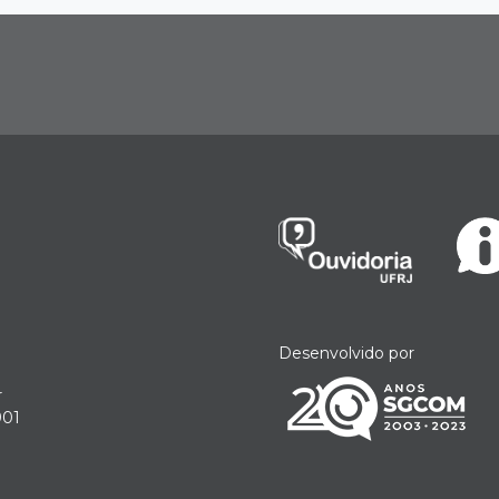
Desenvolvido por
r
901