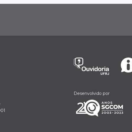
Desenvolvido por
r
901