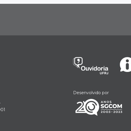
Desenvolvido por
r
901