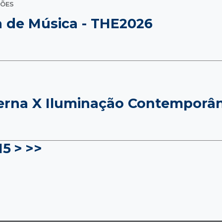
ÇÕES
a de Música - THE2026
erna X Iluminação Contemporâ
15
>
>>