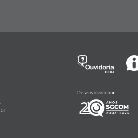
Desenvolvido por
r
901