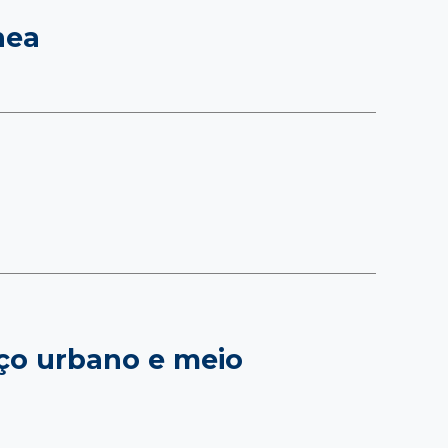
nea
ço urbano e meio