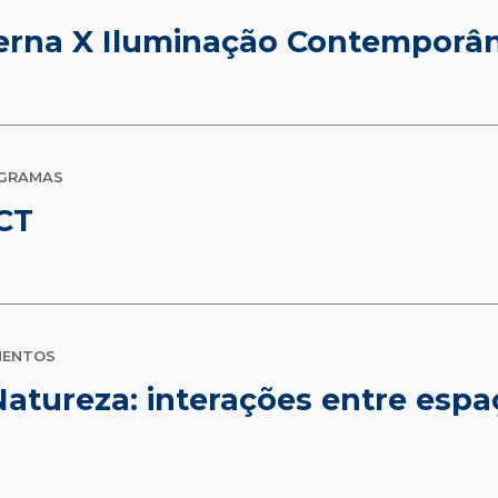
erna X Iluminação Contemporâ
OGRAMAS
CT
MENTOS
atureza: interações entre espa