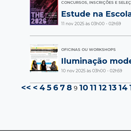
CONCURSOS, INSCRIÇÕES E SELE
Estude na Escol
11 nov 2025 às
03h00 - 02h59
OFICINAS OU WORKSHOPS
Iluminação mod
10 nov 2025 às
03h00 - 02h59
<<
<
4
5
6
7
8
10
11
12
13
14
9