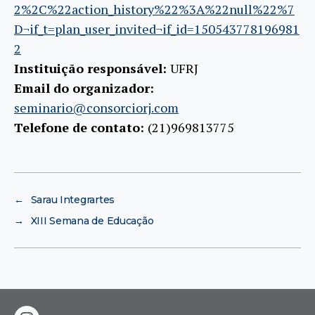
2%2C%22action_history%22%3A%22null%22%7
D¬if_t=plan_user_invited¬if_id=150543778196981
2
Instituição responsável:
UFRJ
Email do organizador:
seminario@consorciorj.com
Telefone de contato:
(21)969813775
←
Sarau Integrartes
→
XIII Semana de Educação