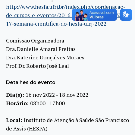
http://www.hesfa.ufrj.br/index.php/coordenacao-
de-cursos-e-eventos/2016-10-05-01-46-07/233-
17-semana-cientifica-do-hesfa-ufrj-2022
Comissão Organizadora
Dra. Danielle Amaral Freitas
Dra. Katerine Gonçalves Moraes
Prof. Dr. Roberto José Leal
Detalhes do evento:
Dia(s):
16 nov 2022 - 18 nov 2022
Horário:
08h00 - 17h00
Local:
Instituto de Atenção à Saúde São Francisco
de Assis (HESFA)