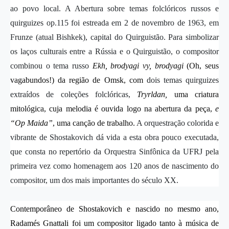
ao povo local. A Abertura sobre temas folclóricos russos e
quirguizes op.115 foi estreada em 2 de novembro de 1963, em
Frunze (atual Bishkek), capital do Quirguistão. Para simbolizar
os laços culturais entre a Rússia e o Quirguistão, o compositor
combinou o tema russo
Ekh, brodyagi vy, brodyagi
(Oh, seus
vagabundos!) da região de Omsk, com
dois temas quirguizes
extraídos de coleções folclóricas,
Tryrldan,
uma criatura
mitológica, cuja melodia é ouvida logo na abertura da peça,
e
“Op Maida”
, uma canção de trabalho.
A orquestração colorida e
vibrante de Shostakovich dá vida a esta obra pouco executada,
que consta no repertório da Orquestra Sinfônica da UFRJ pela
primeira vez como homenagem aos 120 anos de nascimento do
compositor, um dos mais importantes do século XX.
Contemporâneo de Shostakovich e nascido no mesmo ano,
Radamés Gnattali foi um compositor ligado tanto à música de