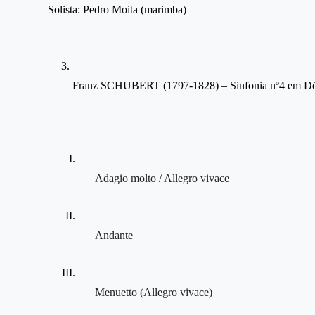
Solista: Pedro Moita (marimba)
o
Franz SCHUBERT (1797-1828) – Sinfonia n
4 em Dó
Adagio molto / Allegro vivace
Andante
Menuetto (Allegro vivace)