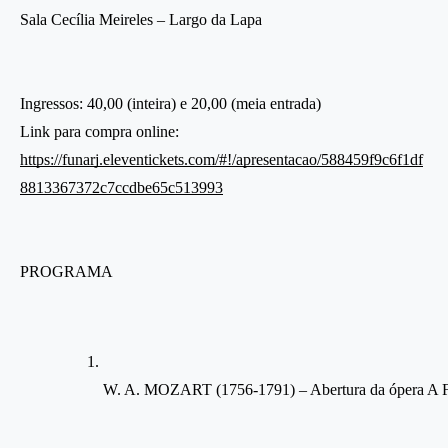
Sala Cecília Meireles – Largo da Lapa
Ingressos: 40,00 (inteira) e 20,00 (meia entrada)
Link para compra online:
https://funarj.eleventickets.com/#!/apresentacao/588459f9c6f1df
8813367372c7ccdbe65c513993
PROGRAMA
W. A. MOZART (1756-1791) – Abertura da ópera A F