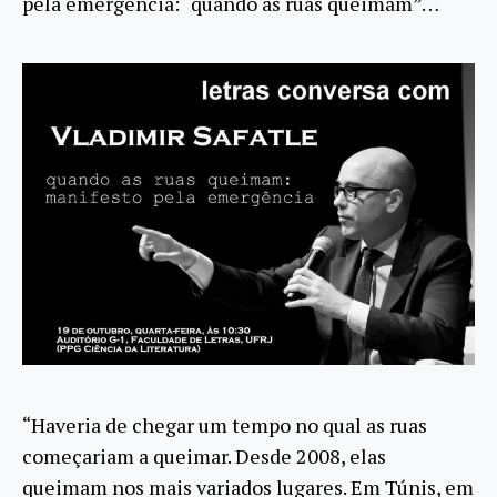
pela emergência: “quando as ruas queimam”…
“Haveria de chegar um tempo no qual as ruas
começariam a queimar. Desde 2008, elas
queimam nos mais variados lugares. Em Túnis, em