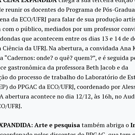
de reunir os docentes do Programa de Pós-Gradu
ena da ECO/UFRJ para falar de sua produção artís
 com o público, mediados por um professor conv
edondas que acontecem entre os dias 13 e 14 de 
 Ciência da UFRJ. Na abertura, a convidada Ana Ki
a “Cadernos: onde? o quê? quem?”, e é seguida p
ce gastronômica da professora Beth Jacob e da
ão do processo de trabalho do Laboratório de Este
(LEP) do PPGAC da ECO/UFRJ, coordenado por Ale
A abertura acontece no dia 12/12, às 16h, no Aud
O/UFRJ.
XPANDIDA: Arte e pesquisa
também abriga o
I
 coordenado pelos discentes do PPGAC, que tem