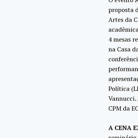
proposta 
Artes da C
acadêmica
4 mesas r
na Casa da
conferênci
performan
apresentaç
Política 
Vannucci. 
CPM da EC
A CENA E
seminário