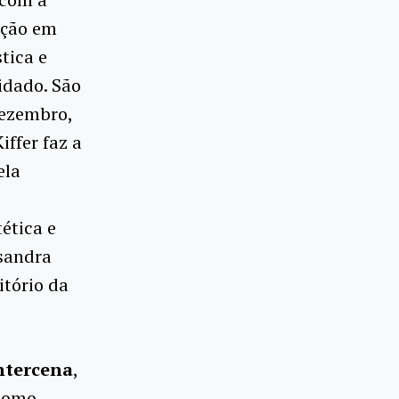
ação em
tica e
idado. São
dezembro,
ffer faz a
ela
́tica e
ssandra
itório da
ntercena
,
 como