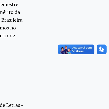
semestre
emérito da
Brasileira
vemos no
rtir de
de Letras -