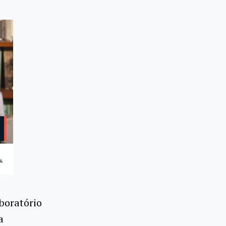
aboratório
a