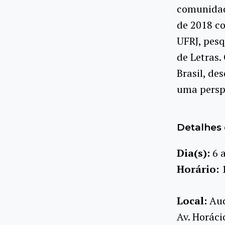
comunidad
de 2018 co
UFRJ, pes
de Letras.
Brasil, de
uma perspe
Detalhes 
Dia(s):
6 
Horário:
Local:
Aud
Av. Horáci