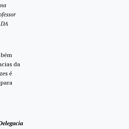
ma
ofessor
 DA
ambém
ncias da
zes é
 para
Delegacia