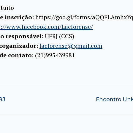
tuito
e inscrição:
https://goo.gl/forms/aQQELAmhxY
s://www.facebook.com/Lacforense/
ão responsável:
UFRJ (CCS)
 organizador:
lacforense@gmail.com
 de contato:
(21)995439981
RJ
Encontro Uni