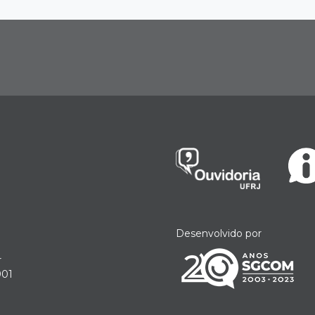
Desenvolvido por
r
901