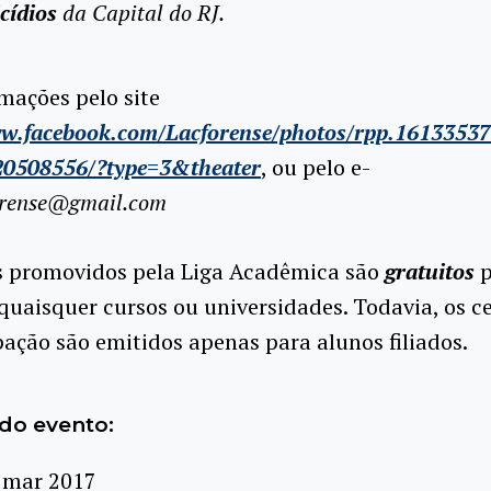
cídios
da Capital do RJ.
mações pelo site
ww.facebook.com/Lacforense/photos/rpp.1613353
0508556/?type=3&theater
, ou pelo e-
orense@gmail.com
s promovidos pela Liga Acadêmica são
gratuitos
p
quaisquer cursos ou universidades. Todavia, os ce
pação são emitidos apenas para alunos filiados.
do evento:
 mar 2017