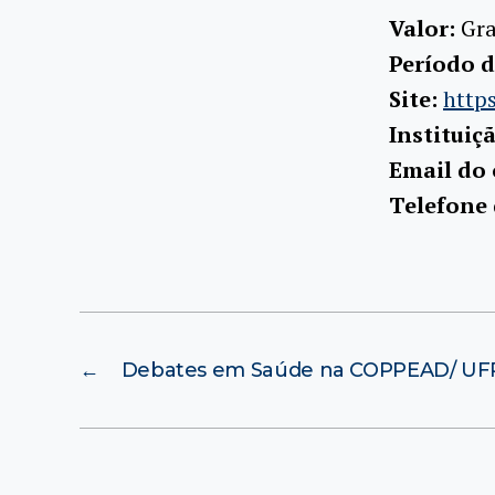
Valor:
Gra
Período d
Site:
http
Instituiç
Email do
Telefone
←
Debates em Saúde na COPPEAD/ UF