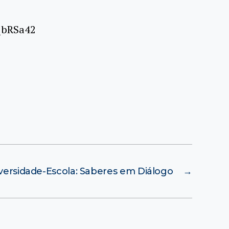
qbRSa42
versidade-Escola: Saberes em Diálogo
→