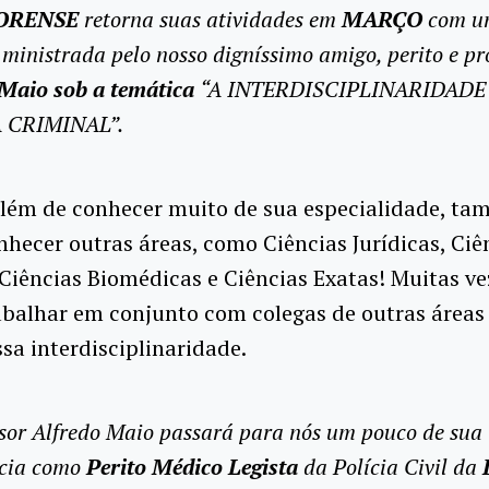
ORENSE
retorna suas atividades em
MARÇO
com u
 ministrada pelo nosso digníssimo amigo, perito e pr
 Maio sob a temática
“A INTERDISCIPLINARIDADE
 CRIMINAL”.
 além de conhecer muito de sua especialidade, t
nhecer outras áreas, como Ciências Jurídicas, Ciê
Ciências Biomédicas e Ciências Exatas! M
uitas ve
abalhar em conjunto com colegas de outras áreas
ssa interdisciplinaridade.
sor Alfredo Maio passará para nós um pouco de sua
ncia como
Perito Médico Legista
da Polícia Civil da