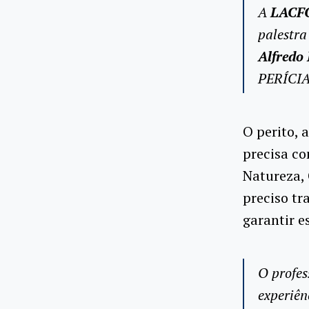
A
LACF
palestra
Alfredo
PERÍCIA
O perito,
precisa co
Natureza, 
preciso tr
garantir e
O profes
experiê