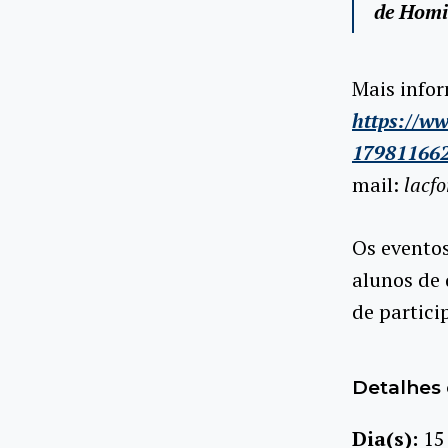
de Homi
Mais infor
https://w
179811662
mail:
lacf
Os evento
alunos de 
de partici
Detalhes 
Dia(s):
15