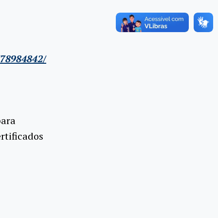
778984842/
ara
rtificados