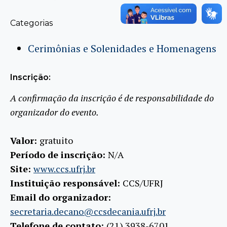
Categorias
Cerimônias e Solenidades e Homenagens
Inscrição:
A confirmação da inscrição é de responsabilidade do
organizador do evento.
Valor:
gratuito
Período de inscrição:
N/A
Site:
www.ccs.ufrj.br
Instituição responsável:
CCS/UFRJ
Email do organizador:
secretaria.decano@ccsdecania.ufrj.br
Telefone de contato:
(21) 3938-6701