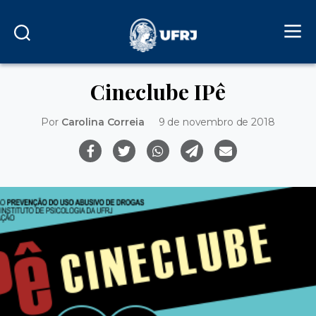
Cineclube IPê
Por
Carolina Correia
9 de novembro de 2018