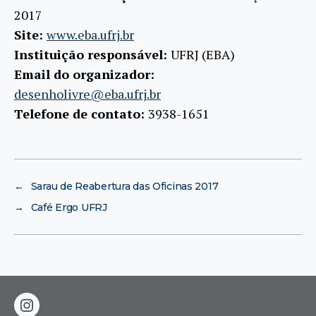
2017
Site:
www.eba.ufrj.br
Instituição responsável:
UFRJ (EBA)
Email do organizador:
desenholivre@eba.ufrj.br
Telefone de contato:
3938-1651
←
Sarau de Reabertura das Oficinas 2017
→
Café Ergo UFRJ
instagram