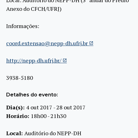
Local: Auditório do NEPP-DH (3º andar do Prédio
Anexo do CFCH/UFRJ)
Informações:
coord.extensao@nepp-dh.ufrj.br
http://nepp-dh.ufrj.br/
3938-5180
Detalhes do evento:
Dia(s):
4 out 2017 - 28 out 2017
Horário:
18h00 - 21h30
Local:
Auditório do NEPP-DH