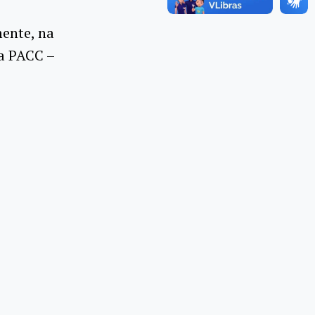
mente, na
la PACC –