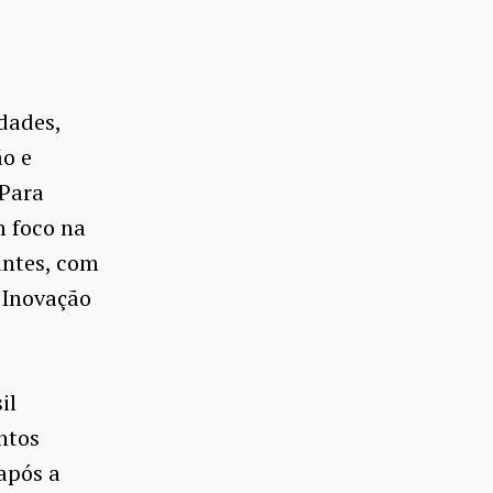
dades,
ão e
Para
m foco na
antes, com
 Inovação
il
ntos
após a