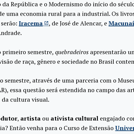
 da República e o Modernismo do início do sécul
de uma economia rural para a industrial. Os livro
 serão:
Iracema
, de José de Alencar, e
Macuna
Andrade.
o primeiro semestre,
quebradeiros
apresentarão um
visão de raça, gênero e sociedade no Brasil cont
o semestre, através de uma parceria com o Muse
R), essa questão será estendida no campo das ar
 da cultura visual.
odutor
,
artista
ou
ativista cultural
engajado co
ria? Então venha para o Curso de Extensão
Unive