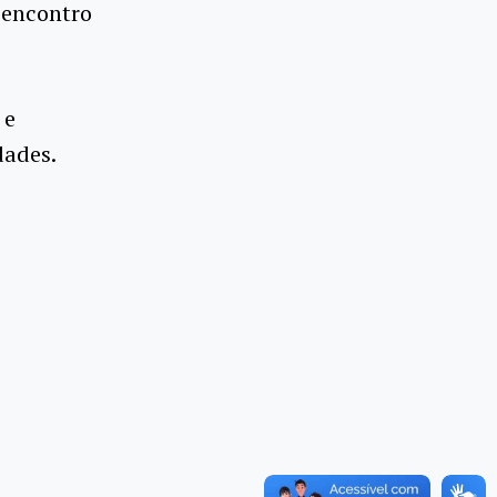
 encontro
 e
dades.