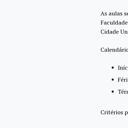
As aulas s
Faculdade 
Cidade Uni
Calendári
Iníc
Féri
Tér
Critérios p