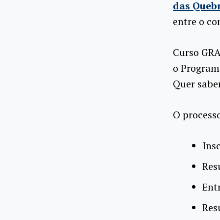
das Queb
entre o co
Curso GRA
o Program
Quer sabe
O processo
Ins
Res
Ent
Res