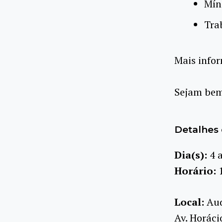
Mín
Tra
​Mais info
Sejam bem
Detalhes 
Dia(s):
4 
Horário:
Local:
Aud
Av. Horáci