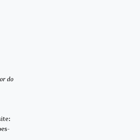
or do
ite:
oes-