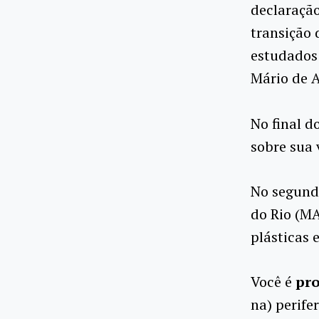
declaração
transição 
estudados
Mário de 
No final d
sobre sua 
No segund
do Rio (MA
plásticas e
Você é
pr
na) perife