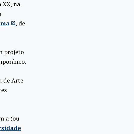
o XX, na
s
íma
, de
 projeto
emporâneo.
u de Arte
tes
m a (ou
rsidade