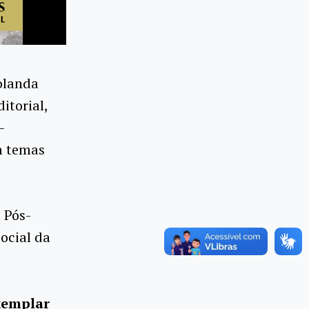
olanda
itorial,
-
m temas
 Pós-
ocial da
xemplar