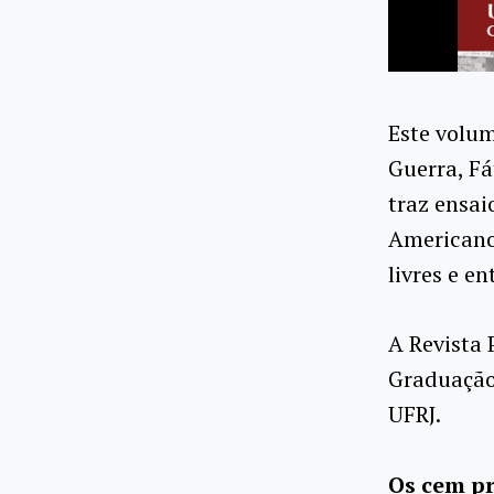
Este volu
Guerra, Fá
traz ensai
Americano
livres e e
A Revista
Graduação 
UFRJ.
Os cem pr