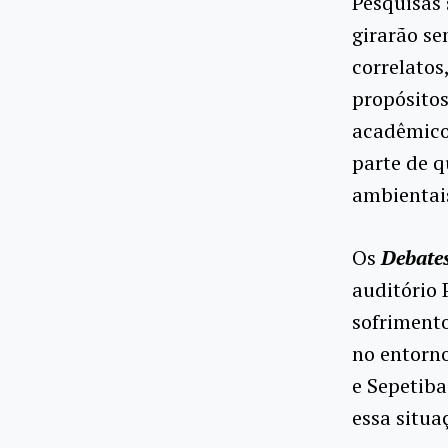
Pesquisas
girarão se
correlatos
propósitos
acadêmico
parte de q
ambientai
Os
Debates
auditório 
sofrimento
no entorno
e Sepetiba
essa situa