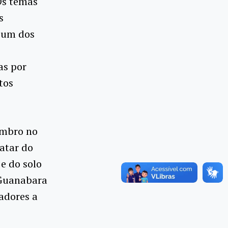
Os temas
s
; um dos
as por
tos
embro no
atar do
e do solo
 Guanabara
adores a