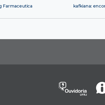
g Farmaceutica
kafkiana: enco