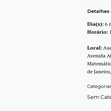
Detalhes 
Dia(s):
6 
Horário:
Local:
Aud
Avenida At
Matemática
de Janeiro
Categoria
Sem Cate