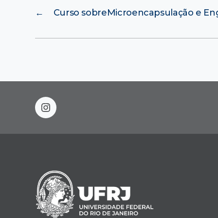
←
Curso sobreMicroencapsulação e En
instagram