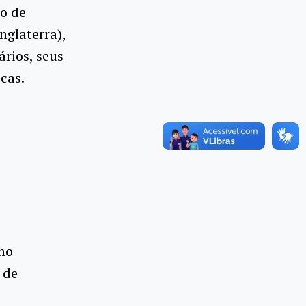
o de
nglaterra),
rios, seus
cas.
lho
 de