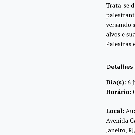
Trata-se 
palestrant
versando s
alvos e su
Palestras 
Detalhes 
Dia(s):
6 
Horário:
Local:
Aud
Avenida Ca
Janeiro, R