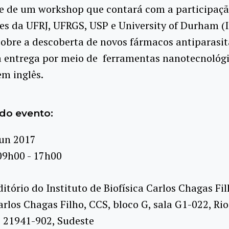
de de um workshop que contará com a participaçã
es da UFRJ, UFRGS, USP e University of Durham (I
obre a descoberta de novos fármacos antiparasitá
a entrega por meio de ferramentas nanotecnológi
em inglês.
do evento:
jun 2017
09h00 - 17h00
itório do Instituto de Biofísica Carlos Chagas Fi
rlos Chagas Filho, CCS, bloco G, sala G1-022, Rio
J, 21941-902, Sudeste