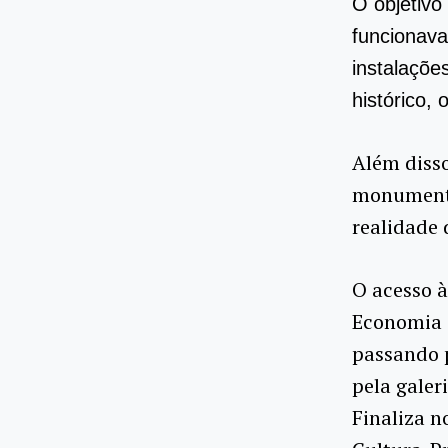
O objetivo
funcionava
instalaçõe
histórico, 
Além disso
monumento
realidade 
O acesso à
Economia 
passando p
pela galeri
Finaliza n