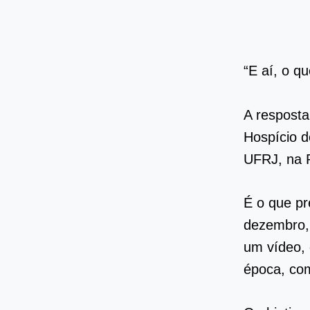
“E aí, o q
A resposta
Hospício d
UFRJ, na 
É o que pr
dezembro, 
um vídeo, 
época, com