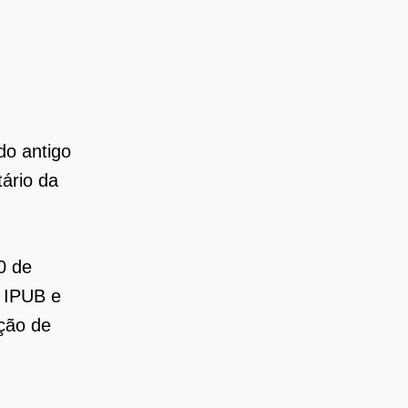
do antigo
tário da
0 de
o IPUB e
ição de