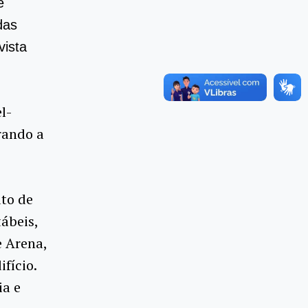
e
das
vista
l-
rando a
uto de
ábeis,
e Arena,
ifício.
ia e