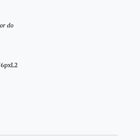
or do
N6pxL2