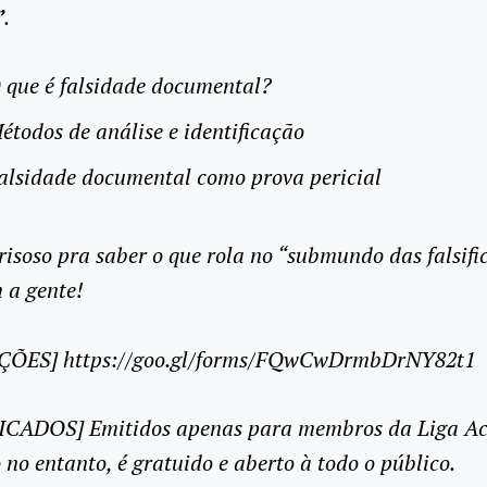
”
.
 que é falsidade documental?
étodos de análise e identificação
alsidade documental como prova pericial
risoso pra saber o que rola no “
submundo das falsifi
 a gente!
ÇÕES] https://goo.gl/forms/FQwCwDrmbDrNY82t1
ICADOS] Emitidos apenas para membros da Liga A
 no entanto, é gratuido e aberto à todo o público.