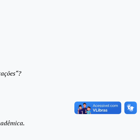
cações
“?
cadêmica.