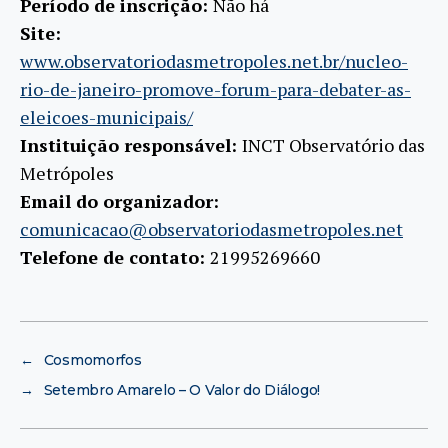
Período de inscrição:
Não há
Site:
www.observatoriodasmetropoles.net.br/nucleo-
rio-de-janeiro-promove-forum-para-debater-as-
eleicoes-municipais/
Instituição responsável:
INCT Observatório das
Metrópoles
Email do organizador:
comunicacao@observatoriodasmetropoles.net
Telefone de contato:
21995269660
←
Cosmomorfos
→
Setembro Amarelo – O Valor do Diálogo!