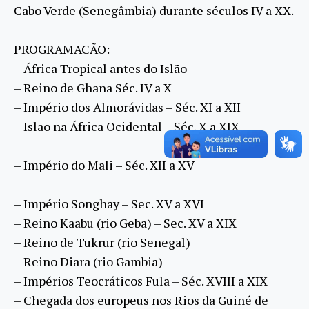
Cabo Verde (Senegâmbia) durante séculos IV a XX.
PROGRAMACÃO:
– África Tropical antes do Islão
– Reino de Ghana Séc. IV a X
– Império dos Almorávidas – Séc. XI a XII
– Islão na África Ocidental – Séc. X a XIX
– Império do Mali – Séc. XII a XV
– Império Songhay – Sec. XV a XVI
– Reino Kaabu (rio Geba) – Sec. XV a XIX
– Reino de Tukrur (rio Senegal)
– Reino Diara (rio Gambia)
– Impérios Teocráticos Fula – Séc. XVIII a XIX
– Chegada dos europeus nos Rios da Guiné de