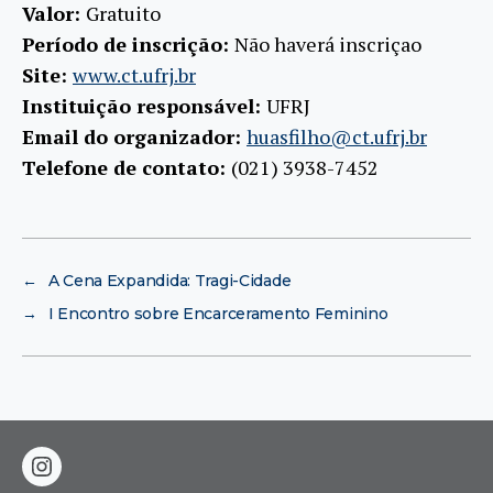
Valor:
Gratuito
Período de inscrição:
Não haverá inscriçao
Site:
www.ct.ufrj.br
Instituição responsável:
UFRJ
Email do organizador:
huasfilho@ct.ufrj.br
Telefone de contato:
(021) 3938-7452
←
A Cena Expandida: Tragi-Cidade
→
I Encontro sobre Encarceramento Feminino
instagram