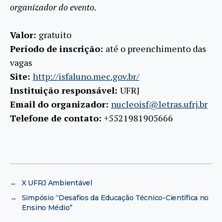
organizador do evento.
Valor:
gratuito
Período de inscrição:
até o preenchimento das
vagas
Site:
http://isfaluno.mec.gov.br/
Instituição responsável:
UFRJ
Email do organizador:
nucleoisf@letras.ufrj.br
Telefone de contato:
+5521981905666
←
X UFRJ Ambientável
→
Simpósio “Desafios da Educação Técnico-Científica no
Ensino Médio”