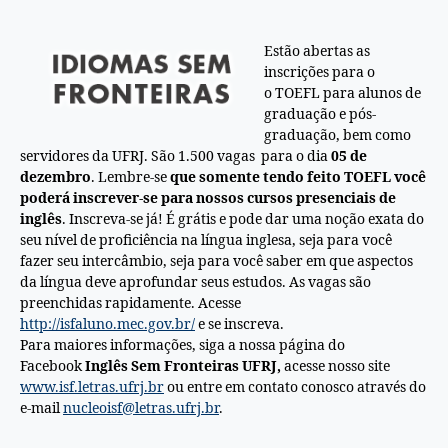
Estão abertas as
inscrições para o
o
TOEFL
para alunos de
graduação e pós-
graduação, bem como
servidores da UFRJ. São 1.500 vagas para o dia
05
de
dezembro
. Lembre-se
que somente tendo feito
TOEFL
você
poderá inscrever-se para nossos cursos presenciais de
inglês
. Inscreva-se já! É grátis e pode dar uma noção exata do
seu nível de proficiência na língua inglesa, seja para você
fazer seu intercâmbio, seja para você saber em que aspectos
da língua deve aprofundar seus estudos. As vagas são
preenchidas rapidamente. Acesse
http://isfaluno.mec.gov.br/
e se inscreva.
Para maiores informações, siga a nossa página do
Facebook
Inglês Sem Fronteiras UFRJ,
acesse nosso site
www.isf.letras.ufrj.br
ou entre em contato conosco através do
e-mail
nucleoisf@letras.ufrj.br
.