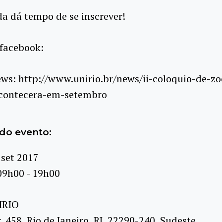
da dá tempo de se inscrever!
 facebook:
ws: http://www.unirio.br/news/ii-coloquio-de-zo
acontecera-em-setembro
do evento:
 set 2017
09h00 - 19h00
IRIO
, 458, Rio de Janeiro, RJ, 22290-240, Sudeste