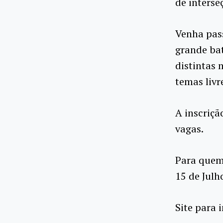
de interse
Venha pas
grande ba
distintas 
temas livr
A inscriçã
vagas.
Para quem 
15 de Julh
Site para 