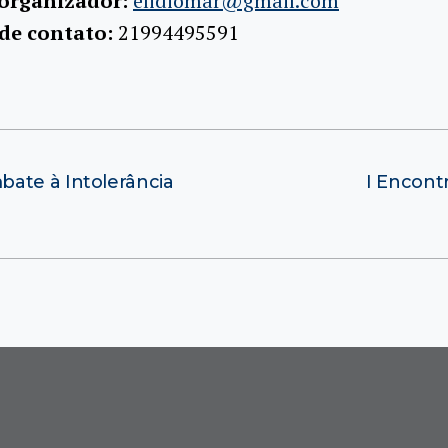
 organizador:
elidiomar@gmail.com
 de contato:
21994495591
ate à Intolerância
I Encont