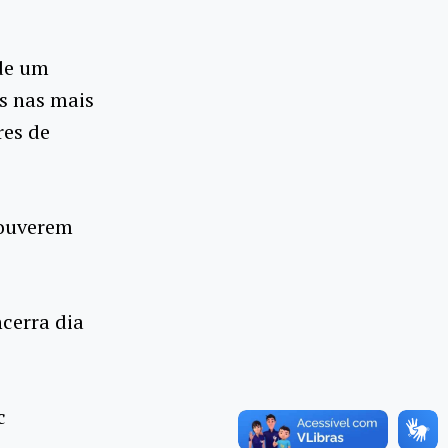
 de um
s nas mais
res de
houverem
cerra dia
c