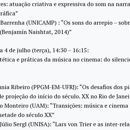
s: atuação criativa e expressiva do som na narra
ráfica”
Barrenha (UNICAMP) : “Os sons do arrepio – sobr
(Benjamín Naishtat, 2014)”
Dia 4 de julho (terça), 14:30 – 16:15:
 Estética e práticas da música no cinema: do silenc
únia Ribeiro (PPGM-EM-UFRJ): “Os desafios dos pi
de projeção do início do século. XX no Rio de Janei
o Monteiro (UAM): “Transições: música e cinema
metade do século XX”
úlio Sergl (UNISA): “Lars von Trier e as inter-rel