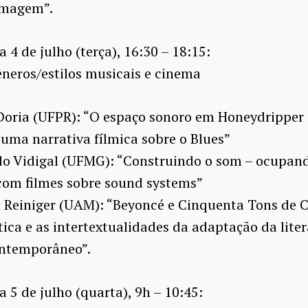
imagem”.
Dia 4 de julho (terça), 16:30 – 18:15:
 Gêneros/estilos musicais e cinema
Doria (UFPR): “O espaço sonoro em Honeydripper 
 uma narrativa fílmica sobre o Blues”
o Vidigal (UFMG): “Construindo o som – ocupand
 com filmes sobre sound systems”
 Reiniger (UAM): “Beyoncé e Cinquenta Tons de C
ítica e as intertextualidades da adaptação da lite
ntemporâneo”.
Dia 5 de julho (quarta), 9h – 10:45: