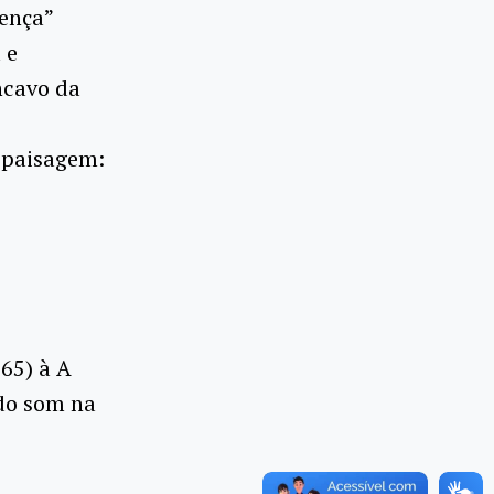
rença”
 e
ncavo da
 paisagem:
65) à A
do som na