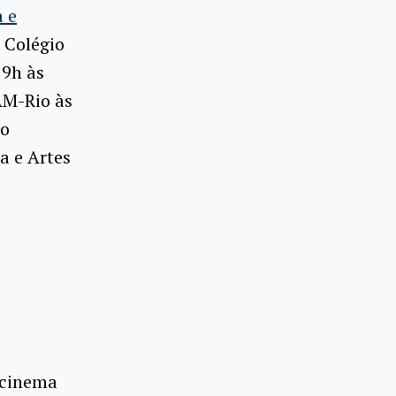
 e
o Colégio
 9h às
AM-Rio às
do
a e Artes
 cinema