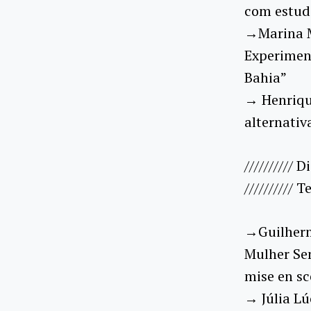
com estuda
→Marina M
Experimen
Bahia”
→ Henriqu
alternativ
////////// 
//////////
→Guilherm
Mulher Se
mise en s
→ Júlia Lú