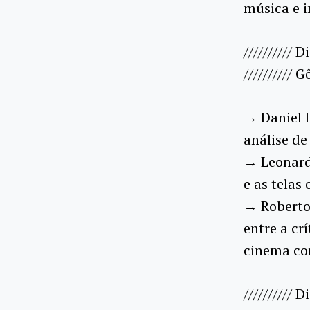
música e 
////////// 
//////////
→ Daniel 
análise de
→ Leonard
e as telas
→ Roberto
entre a cr
cinema co
////////// 