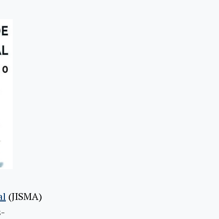
al
(JISMA)
s-