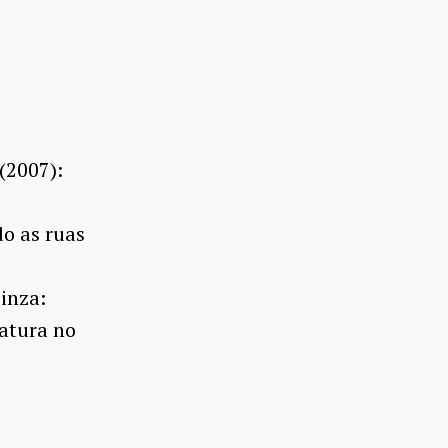
(2007):
o as ruas
inza:
ratura no