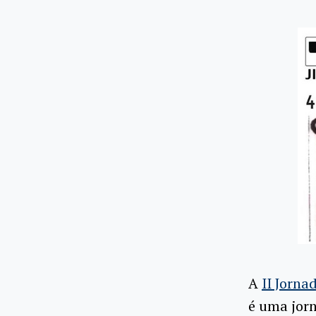
A
II Jorna
é uma jor