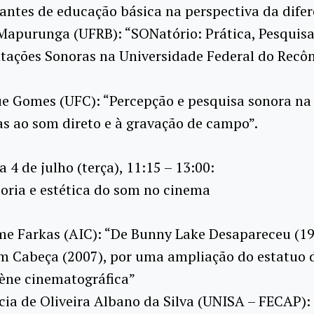
ntes de educação básica na perspectiva da dife
apurunga (UFRB): “SONatório: Prática, Pesquisa
tações Sonoras na Universidade Federal do Recô
e Gomes (UFC): “Percepção e pesquisa sonora na
as ao som direto e à gravação de campo”.
Dia 4 de julho (terça), 11:15 – 13:00:
 Teoria e estética do som no cinema
e Farkas (AIC): “De Bunny Lake Desapareceu (19
m Cabeça (2007), por uma ampliação do estatuo 
cène cinematográfica”
cia de Oliveira Albano da Silva (UNISA – FECAP):