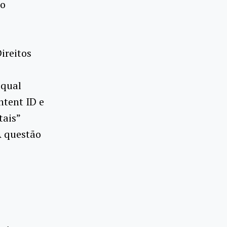
no
ireitos
 qual
ntent ID e
tais”
A questão