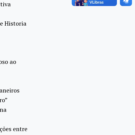
tiva
e Historia
ioso ao
aneiros
ro”
 na
ações entre