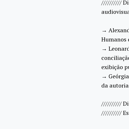
//////////
audiovisu
→ Alexandr
Humanos q
→ Leonardo
conciliaçã
exibição p
→ Geórgia
da autori
////////// 
//////////