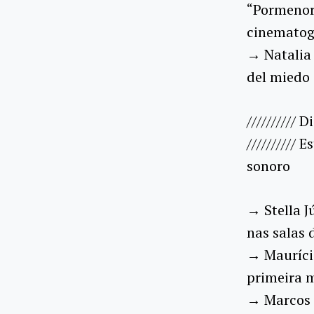
“Pormenore
cinematog
→ Natalia 
del miedo 
////////// 
//////////
sonoro
→ Stella J
nas salas 
→ Mauríci
primeira 
→ Marcos J