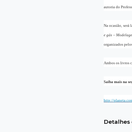
autoria do Profes
Na ocasião, será
e gás – Modelage
organizados pelos
Ambos os livros 
Saiba mais na s
http://planeta.co
Detalhes 