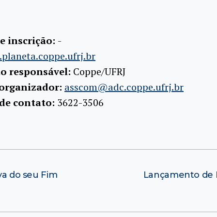
e inscrição:
-
planeta.coppe.ufrj.br
ão responsável:
Coppe/UFRJ
 organizador:
asscom@adc.coppe.ufrj.br
 de contato:
3622-3506
iva do seu Fim
Lançamento de L