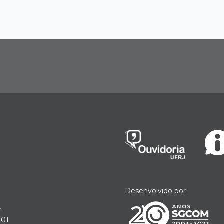
Desenvolvido por
r
901