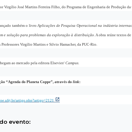
sor Virgílio José Martins Ferreira Filho, do Programa de Engenharia de Produção d
 lançado também o livro
Aplicações de Pesquisa Operacional na indústria internac
m e solução para problemas da exploração à distribuição
. A obra reúne textos de
 Professores Virgílio Martins e Silvio Hamacher, da PUC-Rio.
chegam ao mercado pela editora Elsevier/
Campus.
eção “Agenda do Planeta Coppe”, através do
link
:
ppe.ufrj.br/artigo.php?artigo=2121
do evento: