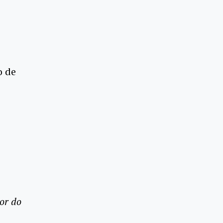
o de
or do