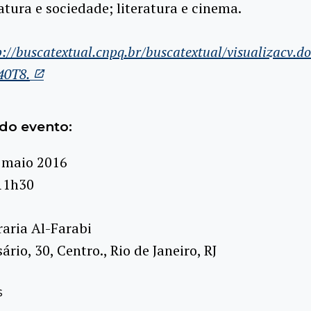
ratura e sociedade; literatura e cinema.
p://buscatextual.cnpq.br/buscatextual/visualizacv.d
40T8.
do evento:
 maio 2016
11h30
raria Al-Farabi
rio, 30, Centro., Rio de Janeiro, RJ
s