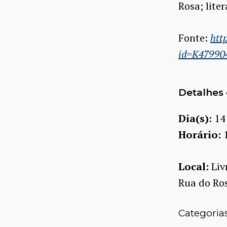
Rosa; lite
Fonte:
htt
id=K47990
Detalhes 
Dia(s):
14
Horário:
Local:
Liv
Rua do Rosá
Categoria