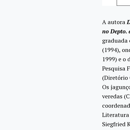
A autora
D
no Depto. 
graduada 
(1994), o
1999) e o 
Pesquisa F
(Diretório
Os jagunço
veredas (C
coordenad
Literatura
Siegfried