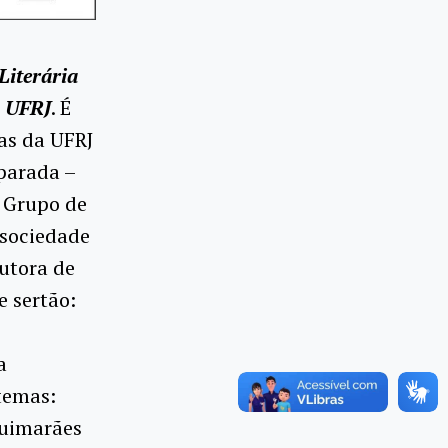
Literária
a UFRJ
. É
as da UFRJ
parada –
o Grupo de
 sociedade
utora de
e sertão:
a
temas:
Guimarães