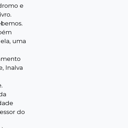
ódromo e
vro.
cebemos.
mbém
 ela, uma
çamento
, Inalva
.
da
idade
fessor do