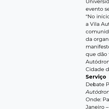
Universi
evento se
“No iníc
a Vila A
comunida
da organ
manifest
que dão t
Autódrom
Cidade do
Serviço
Debate P
Autódrom
Onde: Pal
Janeiro –