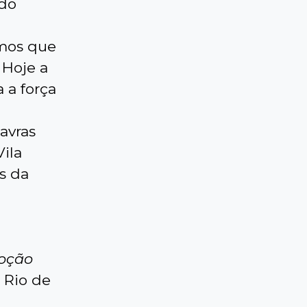
 do
amos que
 Hoje a
 a força
avras
Vila
s da
moção
, Rio de