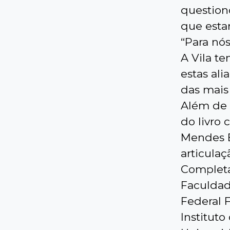
question
que esta
“Para nó
A Vila t
estas ali
das mais
Além de 
do livro
Mendes B
articulaç
Completa
Faculdad
Federal F
Institut