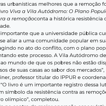
ivas urbanísticas melhores que a remoção f
ivro
Viva a Vila Autódromo: O Plano Popul
tra a remoção
conta a histórica resistência 
ade.
 importante que a universidade pública c
 se aliar a uma comunidade popular em sua
 agindo no ato do conflito, com o plano pop
ando este processo. A Vila Autódromo d
ao mundo de que os pobres não estão dis
sos de suas casas ao sabor dos mercados”, 
iner, professor titular do IPPUR e coorden
O livro é um importante registro dessa lut
m símbolo da resistência contra as remoçõ
ro olímpico”, completou.