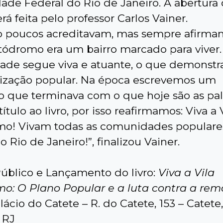
dade Federal do Rio de Janeiro. A abertura
rá feita pelo professor Carlos Vainer.
io poucos acreditavam, mas sempre afirm
utódromo era um bairro marcado para viver.
de segue viva e atuante, o que demonstra
ização popular. Na época escrevemos um
o que terminava com o que hoje são as pal
ítulo ao livro, por isso reafirmamos: Viva a 
o! Vivam todas as comunidades populare
 Rio de Janeiro!”, finalizou Vainer.
úblico e Lançamento do livro:
Viva a Vila
o: O Plano Popular e a luta contra a re
ácio do Catete – R. do Catete, 153 – Catete
 RJ