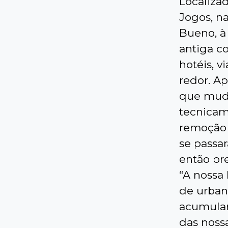
Localiza
Jogos, n
Bueno, à 
antiga c
hotéis, v
redor. Ap
que mud
tecnicam
remoção p
se passa
então pr
“A nossa
de urban
acumulam
das noss