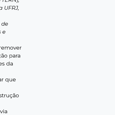
a UFRJ,
 de
s e
 remover
ção para
es da
ar que
strução
via