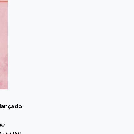
 lançado
de
ETTERN),