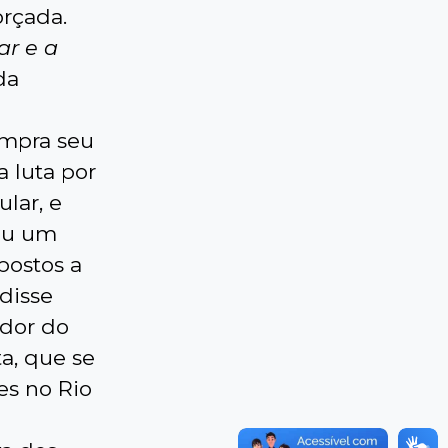
orçada.
ar e a
da
umpra seu
 luta por
ular, e
eu um
postos a
disse
ador do
a, que se
es no Rio