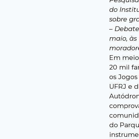
do Insti
sobre gr
– Debate
maio, às
morador
Em meio 
20 mil fa
os Jogos
UFRJ e d
Autódrom
comprova
comunida
do Parqu
instrume