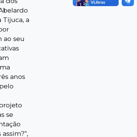
va dos
 Abelardo
Tijuca, a
por
m ao seu
cativas
vam
uma
rês anos
 pelo
projeto
as se
ntação
 assim?”,