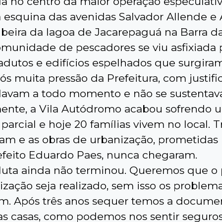
da no centro da maior operação especulati
a esquina das avenidas Salvador Allende e
beira da lagoa de Jacarepaguá na Barra da 
omunidade de pescadores se viu asfixiada 
iadutos e edifícios espelhados que surgira
ós muita pressão da Prefeitura, com justifi
avam a todo momento e não se sustenta
ente, a Vila Autódromo acabou sofrendo 
arcial e hoje 20 famílias vivem no local. T
ram e as obras de urbanização, prometidas
efeito Eduardo Paes, nunca chegaram.
 luta ainda não terminou. Queremos que o 
ização seja realizado, sem isso os problem
. Após três anos sequer temos a docume
as casas, como podemos nos sentir seguros