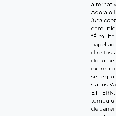
alternat
Agora o l
luta con
comunid
“É muito
papel ao
direitos,
document
exemplo 
ser expul
Carlos Va
ETTERN. “
tornou u
de Janei