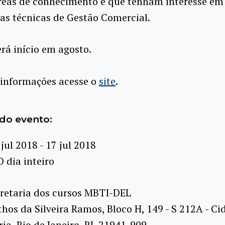
áreas de conhecimento e que tenham interesse em
as técnicas de Gestão Comercial.
rá início em agosto.
 informações acesse o
site
.
do evento:
 jul 2018 - 17 jul 2018
O dia inteiro
retaria dos cursos MBTI-DEL
hos da Silveira Ramos, Bloco H, 149 - S 212A - Ci
ria, Rio de Janeiro, RJ, 21941-909