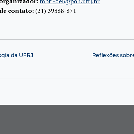
 organizador:
mbti-del@poli.ufrj.br
 de contato:
(21) 39388-871
ogia da UFRJ
Reflexões sobr