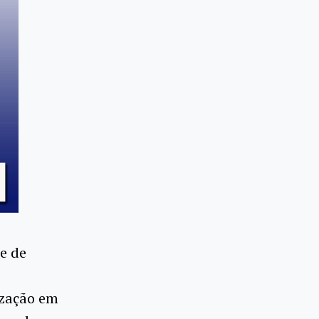
e de
ização em