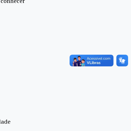
 conhecer
dade