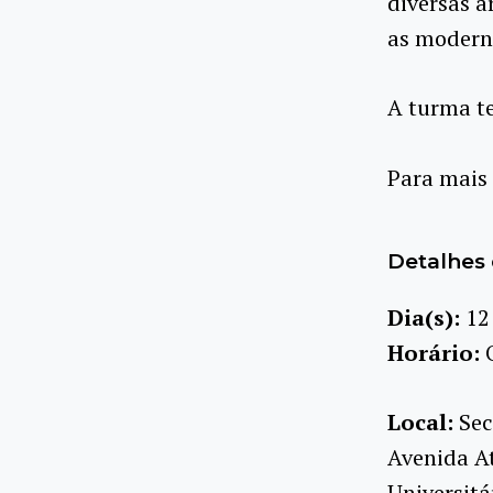
diversas 
as modern
A turma te
Para mais
Detalhes 
Dia(s):
12
Horário:
Local:
Sec
Avenida At
Universitá