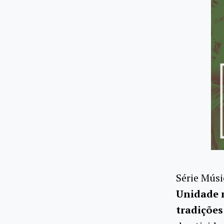
Série Mús
Unidade n
tradições