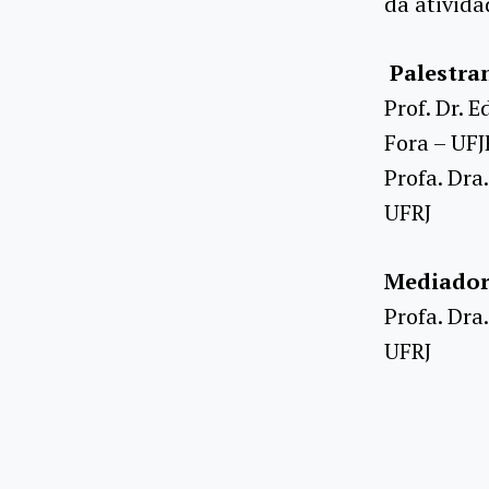
da ativida
Palestra
Prof. Dr. 
Fora – UFJ
Profa. Dra
UFRJ
Mediado
Profa. Dra
UFRJ