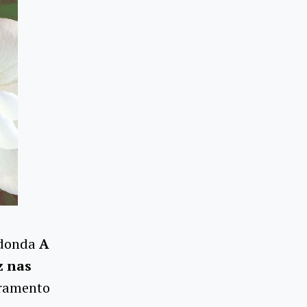
edonda
A
z nas
rramento