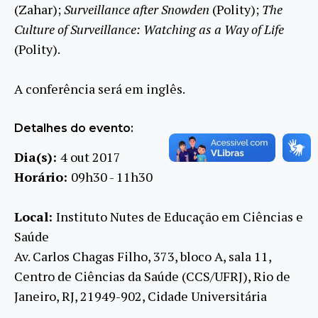
(Zahar);
Surveillance
after
Snowden
(Polity);
The
Culture
of
Surveillance
:
Watching
as a Way
of
Life
(Polity).
A conferência será em inglês.
Detalhes do evento:
Dia(s):
4 out 2017
Horário:
09h30 - 11h30
Local:
Instituto Nutes de Educação em Ciências e
Saúde
Av. Carlos Chagas Filho, 373, bloco A, sala 11,
Centro de Ciências da Saúde (CCS/UFRJ), Rio de
Janeiro, RJ, 21949-902, Cidade Universitária