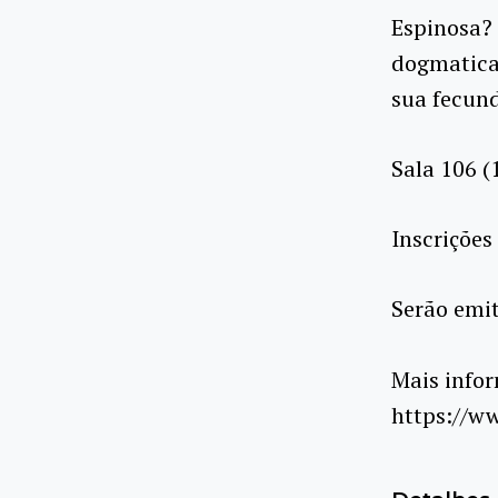
Espinosa?
dogmatica
sua fecun
Sala 106 (
Inscrições
Serão emit
Mais info
https://w