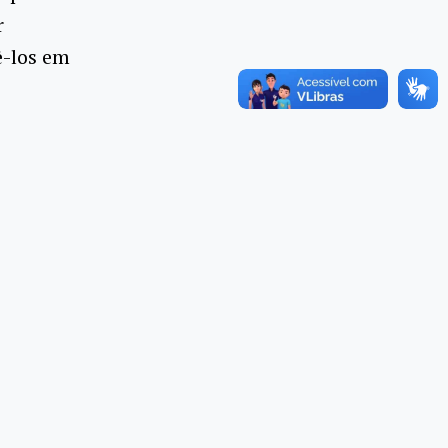
r
ê-los em