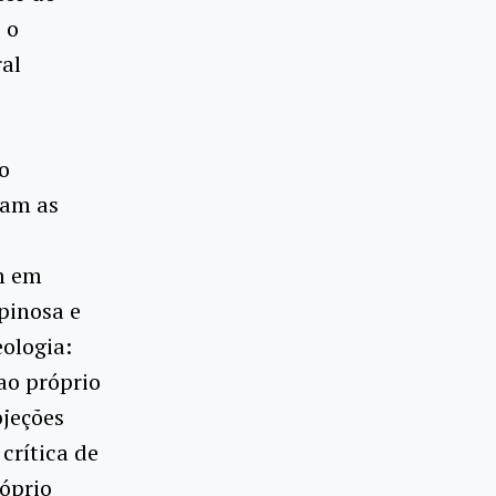
 o
al
o
zam as
m em
pinosa e
eologia:
 ao próprio
bjeções
crítica de
róprio