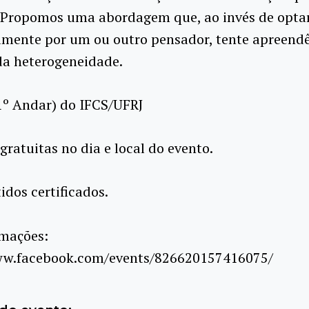
 Propomos uma abordagem que, ao invés de opta
mente por um ou outro pensador, tente apreend
da heterogeneidade.
1º Andar) do IFCS/UFRJ
 gratuitas no dia e local do evento.
idos certificados.
rmações:
ww.facebook.com/events/826620157416075/