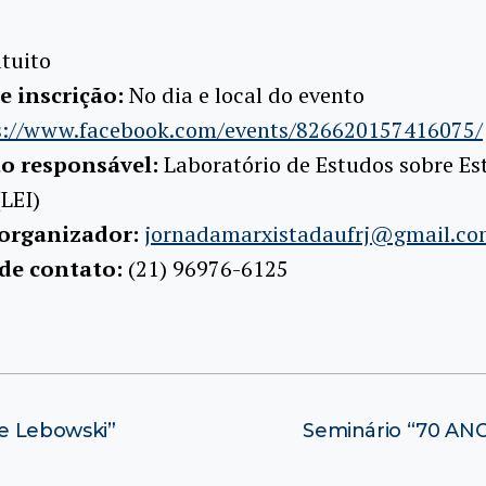
tuito
e inscrição:
No dia e local do evento
s://www.facebook.com/events/826620157416075/
ão responsável:
Laboratório de Estudos sobre Es
(LEI)
 organizador:
jornadamarxistadaufrj@gmail.c
 de contato:
(21) 96976-6125
e Lebowski”
Seminário “70 A