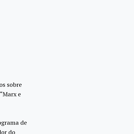
os sobre
 “Marx e
rograma de
dor do